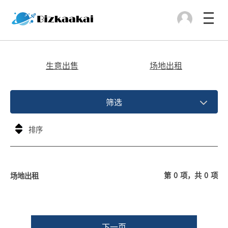
生意出售
场地出租
筛选
第
0
项，共
0
项
场地出租
下一页