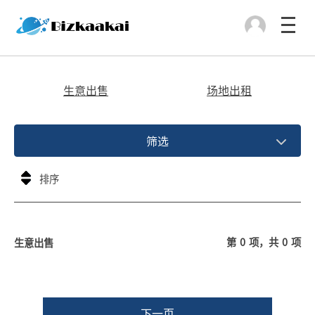
生意出售
场地出租
筛选
第
0
项，共
0
项
生意出售
下一页