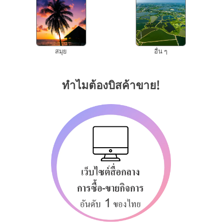
สมุย
อื่น ๆ
ทำไมต้องบิสค้าขาย!