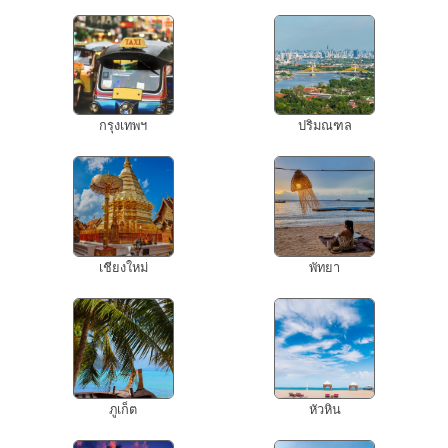
กรุงเทพฯ
ปริมณฑล
เชียงใหม่
พัทยา
ภูเก็ต
หัวหิน