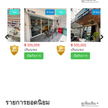
ม่
เจ้าของ
ใหม่
เจ้าของ
ใหม่
฿ 399,999
฿ 500,000
฿ 6
ปริมณฑล
ปริมณฑล
กรุ
เปิดกิจการ
เปิดกิจการ
เป
รายการยอดนิยม
ดูเพิ่มเติม >